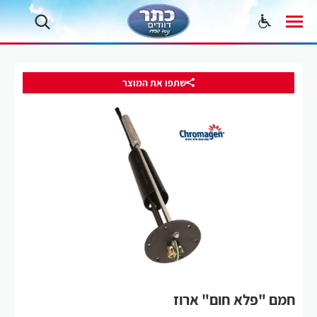
שתפו את המוצר
חמם "פלא חום" ארוז