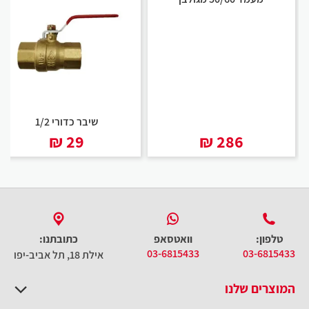
שמש אמקור.
כיצד פועלים מאיצי חום לדוד השמש?
מנגנון הפעולה של מאיצי חום לדוד השמש הנו פשוט ויעיל במיוחד. במקום
לחמם את כל נפח המים המצויים בדוד, גוף מאיץ החום מחמם רק את
המים אשר יוצאים מן הדוד דרך הצינורית. בכך, אין עוד צורך להמתין עד
לחימום כל נפח המים הרב וזמן ההמתנה למים חמים מתקצר רבות
שיבר כדורי 1/2
₪
29
₪
286
טלפון:
וואטסאפ
כתובתנו:
03-6815433
03-6815433
אילת 18, תל אביב-יפו
המוצרים שלנו