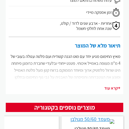
זמן אספקה מיידי
אחריות - ארבע שנים לדוד / קולט,
שנה אחת לחלקי חשמל
תיאור מלא של המוצר
מאיץ החימום מגיע יחד עם מוט הגנה קטודית ועם פלטה עגולה בעובי של
4 מ"מ מצופה באמייל איכותי. פטנט ייחודי ובלעדי שחברת כרומגן פיתחה
הינו שרוול פלסטיק ארוך ומיוחד הממוקם ברווח קטן מעל פלטת האמייל
ומונע את הצטברותה ותפיסתה של האבנית על גבי גוף החימום ובחלקו
הפנימי של שרוול הפלסטיק, בזכות אותו רווח קטן הנמצא בין הפלטה
+
קרא עוד
לשרוול הפלסטיק האבנית לא מצליחה להתאסף ולהאגר בתוך השרוול ועל
גבי גוף החימום.
המשמעות היא חיסכון גדול ומשמעותי בחשמל, חימום מים מהיר בהדלקת
מוצרים נוספים בקטגוריה
הדוד מחשמל ואורך חיים ארוך במיוחד של גוף החימום והדוד כולו.
את מאיץ חימום המים של כרומגן ניתן להתקין בכל סוגי דודי השמש, דודי
החשמל ודודי מחליף חום אשר מותקנים במצב עמידה בלבד. למעט דודי
מעמד 50/60 מגולבן